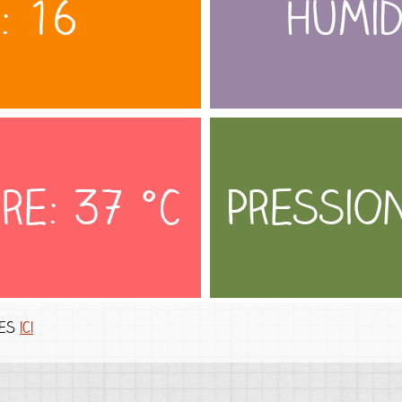
: 16
Humid
re: 37 °C
Pression
les
ici