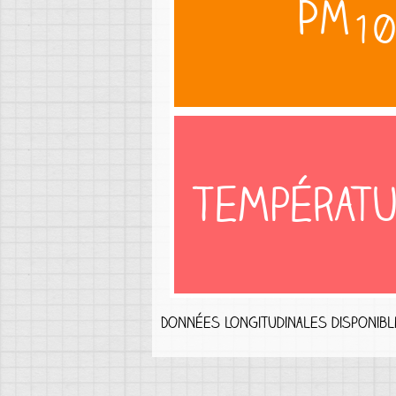
PM
10
Températu
Données longitudinales disponib