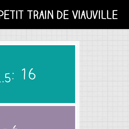
tit Train de Viauville
: 16
2.5